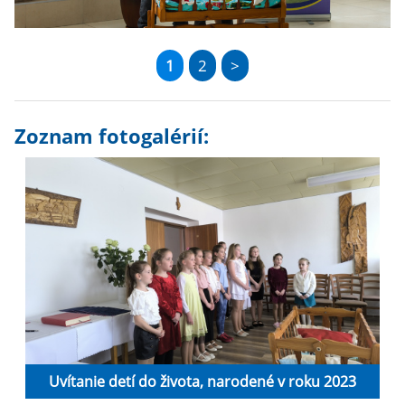
1
2
>
Zoznam fotogalérií:
Uvítanie detí do života, narodené v roku 2023