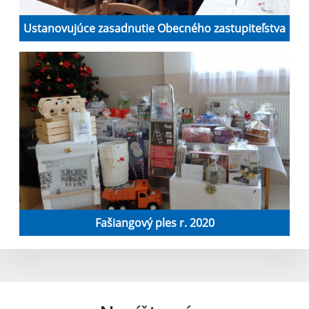
Ustanovujúce zasadnutie Obecného zastupiteľstva
Fašiangový ples r. 2020