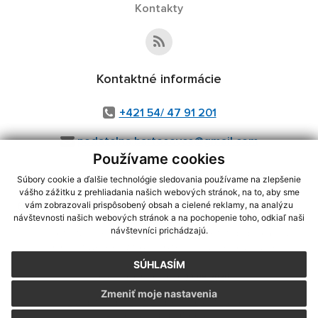
Kontakty
Kontaktné informácie
+421 54/ 47 91 201
podatelna.bartosovce@gmail.com
Používame cookies
Súbory cookie a ďalšie technológie sledovania používame na zlepšenie
vášho zážitku z prehliadania našich webových stránok, na to, aby sme
využite možnosť získavania aktuálnych informácií s využitím RSS
,
vám zobrazovali prispôsobený obsah a cielené reklamy, na analýzu
návštevnosti našich webových stránok a na pochopenie toho, odkiaľ naši
CMS systém (redakčný) systém ECHELON 2,
Mapa stránok
,
web portál
,
návštevníci prichádzajú.
webhosting
,
webex.digital, s.r.o.
,
domény
,
registrácia domény
,
spoločnosť webex.digital, s.r.o.
,
technický prevádzkovateľ
SÚHLASÍM
Posledná aktualizácia:
03.08.2026
Zmeniť moje nastavenia
Vytlačiť stránku
|
Vyhlásenie o prístupnosti
Autorské práva
|
Cookies