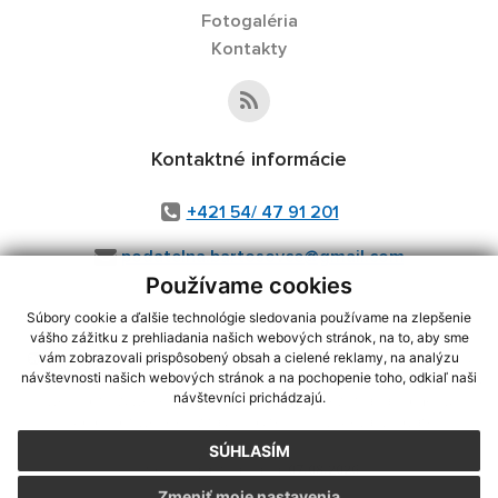
Fotogaléria
Kontakty
Kontaktné informácie
+421 54/ 47 91 201
podatelna.bartosovce@gmail.com
Používame cookies
Súbory cookie a ďalšie technológie sledovania používame na zlepšenie
vášho zážitku z prehliadania našich webových stránok, na to, aby sme
využite možnosť získavania aktuálnych informácií s využitím RSS
,
vám zobrazovali prispôsobený obsah a cielené reklamy, na analýzu
CMS systém (redakčný) systém ECHELON 2,
Mapa stránok
,
web portál
,
návštevnosti našich webových stránok a na pochopenie toho, odkiaľ naši
návštevníci prichádzajú.
webhosting
,
webex.digital, s.r.o.
,
domény
,
registrácia domény
,
spoločnosť webex.digital, s.r.o.
,
technický prevádzkovateľ
SÚHLASÍM
Posledná aktualizácia:
07.08.2026
Zmeniť moje nastavenia