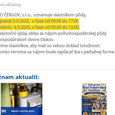
ní občania,
 ČERGOV, s.r.o., oznamuje vlastníkom pôdy,
piatok 5.9.2025, v čase od 09.00 do 17.00
obotu 6.9.2025, v čase od 09.00 do 13.00,
skutoční výdaj obilia za nájom poľnohospodárskej pôdy
hospodárskom dvore Osikov.
íme vlastníkov, aby mali so sebou doklad totožnosti.
omto termíne sa nájom bude vyplácať iba v peňažnej forme
znam aktualít: