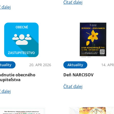
Čítať ďalej
ť ďalej
tuality
20. APR 2026
Aktuality
14. APR
adnutie obecného
Deň NARCISOV
upiteľstva
Čítať ďalej
ť ďalej