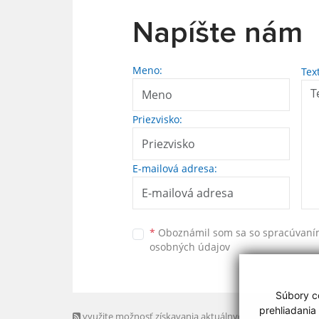
Napíšte nám
Meno:
Tex
Priezvisko:
E-mailová adresa:
*
Oboznámil som sa so
spracúvan
osobných údajov
Súbory co
prehliadania
využite možnosť získavania aktuálnych informácií s