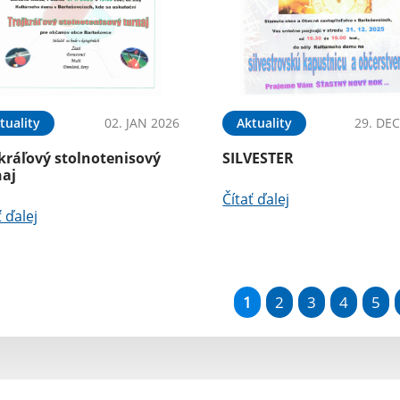
tuality
02. JAN 2026
Aktuality
29. DEC
kráľový stolnotenisový
SILVESTER
naj
Čítať ďalej
ť ďalej
1
2
3
4
5