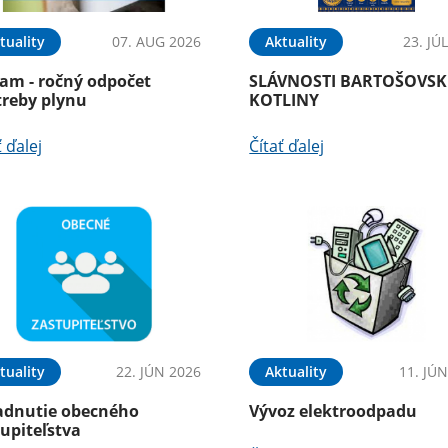
tuality
07. AUG 2026
Aktuality
23. JÚ
am - ročný odpočet
SLÁVNOSTI BARTOŠOVSK
treby plynu
KOTLINY
ť ďalej
Čítať ďalej
tuality
22. JÚN 2026
Aktuality
11. JÚ
adnutie obecného
Vývoz elektroodpadu
upiteľstva