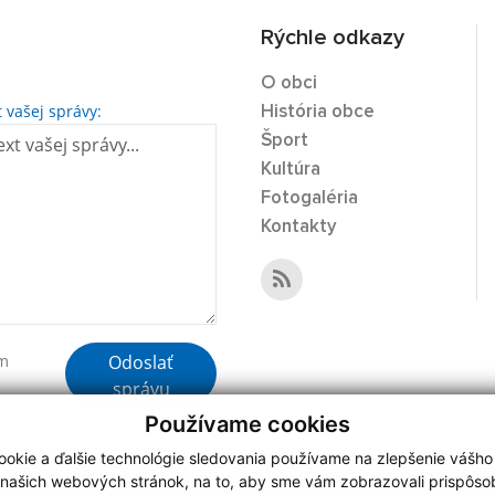
Rýchle odkazy
O obci
t vašej správy:
História obce
Šport
Kultúra
Fotogaléria
Kontakty
Odoslať
ím
správu
Používame cookies
okie a ďalšie technológie sledovania používame na zlepšenie vášho
 našich webových stránok, na to, aby sme vám zobrazovali prispôs