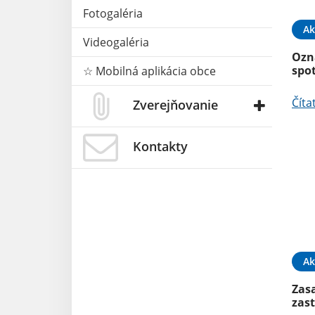
Fotogaléria
Ak
Videogaléria
Ozn
spo
☆ Mobilná aplikácia obce
Číta
Zverejňovanie
Kontakty
Ak
Zas
zast