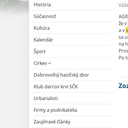
História
Váže
Súčasnosť
AGRO
že v
Kultúra
a v
s
sa u
Kalendár
na 
Pros
Šport
Po t
Cirkev
Dobrovoľný hasičský zbor
Zo
Klub darcov krvi SČK
Urbarialisti
Firmy a podnikatelia
Zaujímavé články