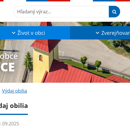
Hľadaný výraz...
Život v obci
Zverejňova
 obce
CE
Výdaj obilia
aj obilia
.09.2025