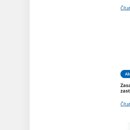
Číta
Ak
Zas
zast
Číta