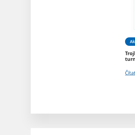
Ak
Troj
tur
Číta