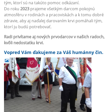
tým, ktorí sú na takúto pomoc odkázaní.
Do roku
2023
prajeme všetkým darcom pokojnú
atmosféru v rodinách a pracoviskách a k tomu dobré
zdravie, aby aj naďalej darovaním krvi pomáhali tým,
ktorí ju budú potrebovať.
Radi privítame aj nových prvodarcov v našich radoch,
kvôli nedostatku krvi.
Vopred Vám ďakujeme za Váš humánny čin.