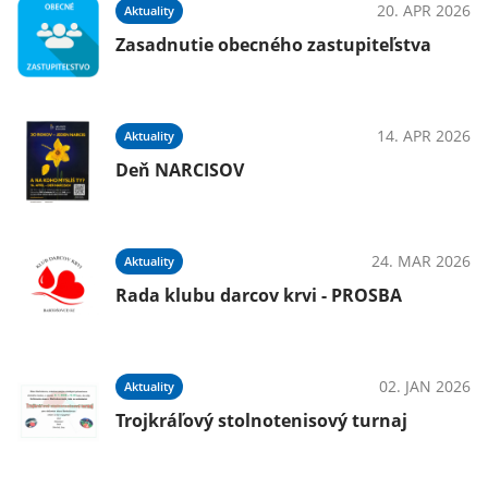
025
20. APR 2026
Aktuality
e
Zasadnutie obecného zastupiteľstva
025
14. APR 2026
Aktuality
Deň NARCISOV
025
24. MAR 2026
Aktuality
Rada klubu darcov krvi - PROSBA
025
02. JAN 2026
Aktuality
Trojkráľový stolnotenisový turnaj