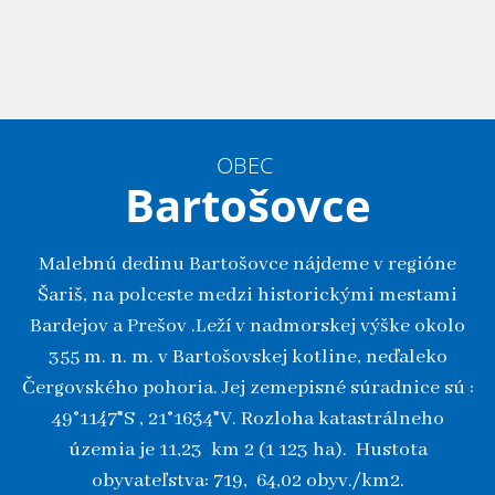
OBEC
Bartošovce
Malebnú dedinu Bartošovce nájdeme v regióne
Šariš, na polceste medzi historickými mestami
Bardejov a Prešov .Leží v nadmorskej výške okolo
355 m. n. m. v Bartošovskej kotline, neďaleko
Čergovského pohoria. Jej zemepisné súradnice sú :
49°11´47"S , 21°16´34"V. Rozloha katastrálneho
územia je 11,23 km 2 (1 123 ha). Hustota
obyvateľstva: 719, 64,02 obyv./km2.