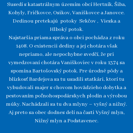
Susedí s katastrálnym územím obcí Hertník, Šiba,
Kobyly, Fričkovce, Osikov, Vaniškovce a Janovce.
Dedinou pretekajú potoky Sekčov , Vieska a
Hlboký potok.
Najstaršia priama správa o obci pochádza z roku
1408. O existencii dediny a jej chotára však
nepriamo, ale nepochybne svedčí, že pri
vymedzovaní chotára Vaniškoviec v roku 1374 sa
spomína Bartošovský potok. Pre úrodné pôdy a
blízkosť Bardejova sa tu usadili statkári, ktorí tu
vybudovali majer s chovom hovädzieho dobytka a
pestovaním poľnohospodárskych plodín a výrobou
múky. Nachádzali sa tu dva mlyny – vyšný a nižný.
Aj preto sa obec dodnes delí na časti Vyšný mlyn,
Nižný mlyn a Podstavenec.