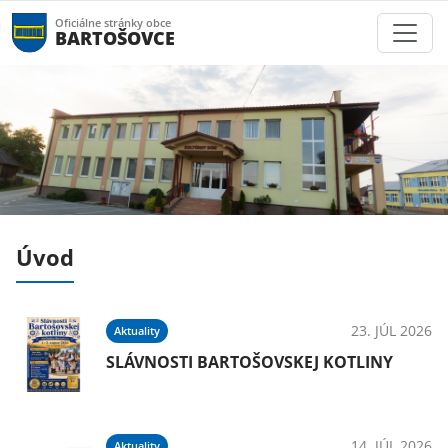
Oficiálne stránky obce
BARTOŠOVCE
Úvod
025
23. JÚL 2026
Aktuality
SLÁVNOSTI BARTOŠOVSKEJ KOTLINY
025
14. JÚL 2026
Aktuality