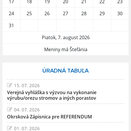
17
18
19
20
21
22
23
24
25
26
27
28
29
30
31
Piatok, 7. august 2026
Meniny má Štefánia
ÚRADNÁ TABUĽA
15. 07. 2026
Verejná vyhláška s výzvou na vykonanie
výrubu/orezu stromov a iných porastov
04. 07. 2026
Okrsková Zápisnica pre REFERENDUM
01. 07. 2026